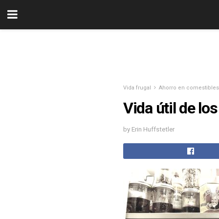
Vida frugal
Ahorro en comestibles
Vida útil de l
by Erin Huffstetler