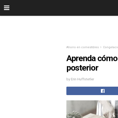
Ahorro en comestibles
Congelaci
Aprenda cómo c
posterior
by Erin Huffstetler