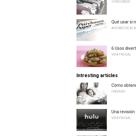
CONCURSOS
Qué usar si 
AHORRO DE ALI
6 Usos diver
VIDA FRUGAL
Intresting articles
Cómo obtener
FREEBIES
Una revisión 
VIDA FRUGAL