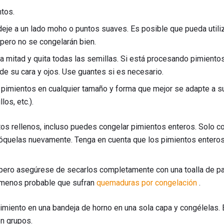
tos.
eje a un lado moho o puntos suaves. Es posible que pueda utili
pero no se congelarán bien.
la mitad y quita todas las semillas. Si está procesando pimiento
 de su cara y ojos. Use guantes si es necesario.
s pimientos en cualquier tamaño y forma que mejor se adapte a s
los, etc.).
tos rellenos, incluso puedes congelar pimientos enteros. Solo co
lóquelas nuevamente. Tenga en cuenta que los pimientos enter
 pero asegúrese de secarlos completamente con una toalla de p
 menos probable que sufran
quemaduras por congelación
.
imiento en una bandeja de horno en una sola capa y congélelas. 
n grupos.