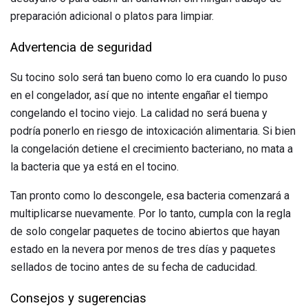
preparación adicional o platos para limpiar.
Advertencia de seguridad
Su tocino solo será tan bueno como lo era cuando lo puso
en el congelador, así que no intente engañar el tiempo
congelando el tocino viejo. La calidad no será buena y
podría ponerlo en riesgo de intoxicación alimentaria. Si bien
la congelación detiene el crecimiento bacteriano, no mata a
la bacteria que ya está en el tocino.
Tan pronto como lo descongele, esa bacteria comenzará a
multiplicarse nuevamente. Por lo tanto, cumpla con la regla
de solo congelar paquetes de tocino abiertos que hayan
estado en la nevera por menos de tres días y paquetes
sellados de tocino antes de su fecha de caducidad.
Consejos y sugerencias