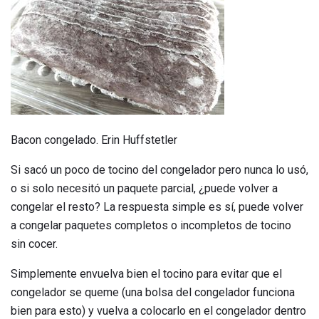
Bacon congelado. Erin Huffstetler
Si sacó un poco de tocino del congelador pero nunca lo usó,
o si solo necesitó un paquete parcial, ¿puede volver a
congelar el resto? La respuesta simple es sí, puede volver
a congelar paquetes completos o incompletos de tocino
sin cocer.
Simplemente envuelva bien el tocino para evitar que el
congelador se queme (una bolsa del congelador funciona
bien para esto) y vuelva a colocarlo en el congelador dentro