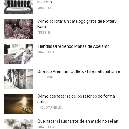
invierno
VIDA FRUGAL
Cómo solicitar un catálogo gratis de Pottery
Barn
FREEBIES
Tiendas Ofreciendo Planes de Adelanto
VIDA FRUGAL
Orlando Premium Outlets - International Drive
COUPONING
Cómo deshacerse de los ratones de forma
natural
HAZLO TU MISMO
Qué hacer si sus tarros de enlatado no sellan
VIDA FRUGAL