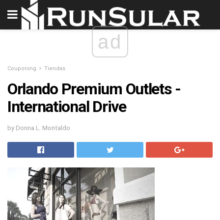
ad
Couponing
Tiendas
Orlando Premium Outlets -
International Drive
by Donna L. Montaldo