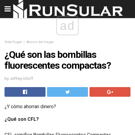
ad
Vida frugal
Ahorro del hogar
¿Qué son las bombillas
fluorescentes compactas?
by Jeffrey Orloff
¿Y cómo ahorran dinero?
¿Qué son CFL?
CFL significa Bombillas Fluorescentes Compactas.