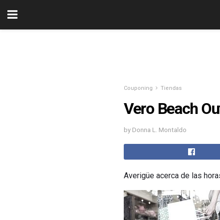
Couponing
Tiendas
Vero Beach Out
by Donna L. Montaldo
Averigüe acerca de las hora