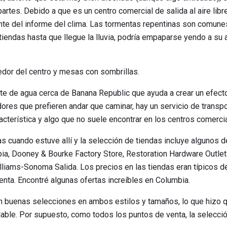
rtes. Debido a que es un centro comercial de salida al aire libr
te del informe del clima. Las tormentas repentinas son comune
tiendas hasta que llegue la lluvia, podría empaparse yendo a su 
dor del centro y mesas con sombrillas.
e de agua cerca de Banana Republic que ayuda a crear un efecto
ores que prefieren andar que caminar, hay un servicio de transp
racterística y algo que no suele encontrar en los centros comerc
s cuando estuve allí y la selección de tiendas incluye algunos 
bia, Dooney & Bourke Factory Store, Restoration Hardware Outlet
lliams-Sonoma Salida. Los precios en las tiendas eran típicos de
enta. Encontré algunas ofertas increíbles en Columbia.
an buenas selecciones en ambos estilos y tamaños, lo que hizo 
ble. Por supuesto, como todos los puntos de venta, la selección