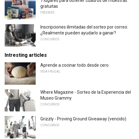
7 lugares para obtener cuadros de muestras
gratuitas
FREEBIES
Inscripciones ilimitadas del sorteo por correo:
¿Realmente pueden ayudarlo a ganar?
CONCURSOS
Intresting articles
Aprende a cocinar todo desde cero
VIDA FRUGAL
Where Magazine - Sorteo de la Experiencia del
Museo Grammy
CONCURSOS
Grizzly - Proving Ground Giveaway (vencido)
CONCURSOS