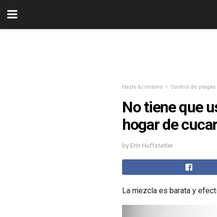
Hazlo tu mismo
Control de plagas
No tiene que u
hogar de cuca
by Erin Huffstetler
La mezcla es barata y efect