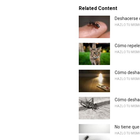
Related Content
Deshacerse d
HAZLO TU MISM
Cómo repeler
HAZLO TU MISM
Cómo deshace
HAZLO TU MISM
Cómo deshace
HAZLO TU MISM
No tiene que
HAZLO TU MISM