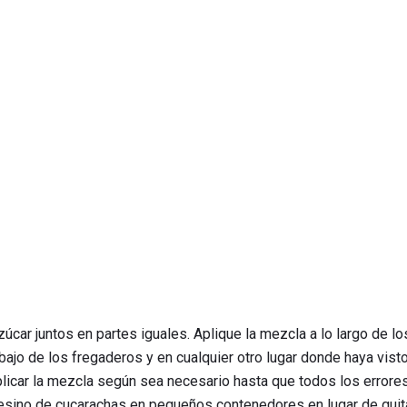
úcar juntos en partes iguales. Aplique la mezcla a lo largo de los
bajo de los fregaderos y en cualquier otro lugar donde haya vist
plicar la mezcla según sea necesario hasta que todos los errore
esino de cucarachas en pequeños contenedores en lugar de quitar