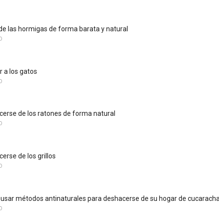
e las hormigas de forma barata y natural
O
 a los gatos
O
rse de los ratones de forma natural
O
rse de los grillos
O
 usar métodos antinaturales para deshacerse de su hogar de cucarach
O