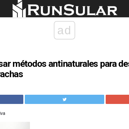
ad
sar métodos antinaturales para d
rachas
iva