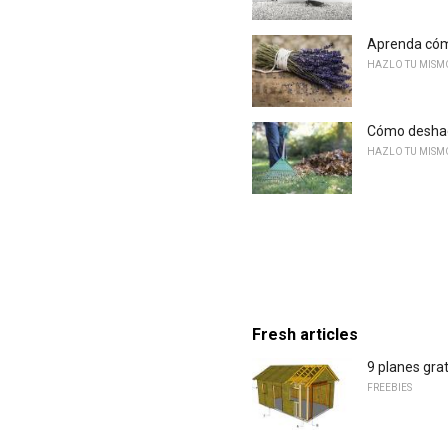
Aprenda cómo
HAZLO TU MISM
Cómo deshac
HAZLO TU MISM
Fresh articles
9 planes grat
FREEBIES