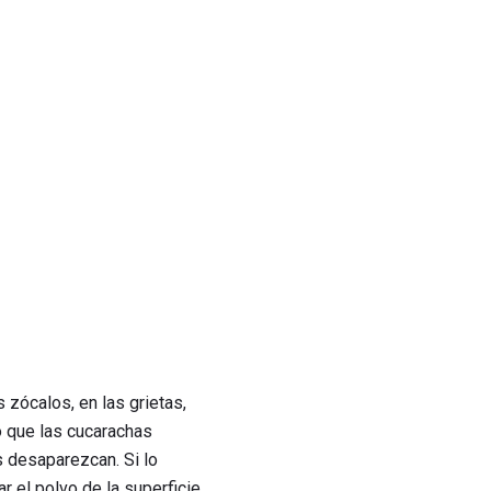
 zócalos, en las grietas,
o que las cucarachas
s desaparezcan. Si lo
 el polvo de la superficie