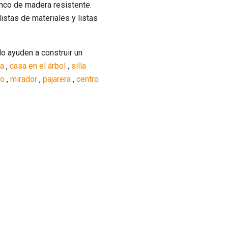
nco de madera resistente.
istas de materiales y listas
lo ayuden a construir un
na
,
casa en el árbol
,
silla
ro
,
mirador
,
pajarera
,
centro