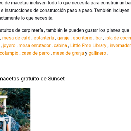
 de macetas incluyen todo lo que necesita para construir un ba
 e instrucciones de construcción paso a paso. También incluyen l
actamente lo que necesita.
atuitos de carpintería , también le pueden gustar los planes que 
,
mesa de café
,
estantería
,
garaje
,
escritorio
,
bar
,
isla de coci
,
joyero
,
mesa enrutador
,
cabina
,
Little Free Library
,
invernade
 columpio
,
casa de perro
,
mesa de granja
y
gallinero
.
macetas gratuito de Sunset