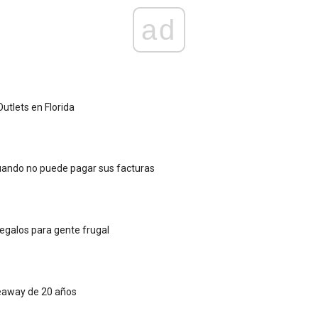
ad
utlets en Florida
uando no puede pagar sus facturas
regalos para gente frugal
veaway de 20 años