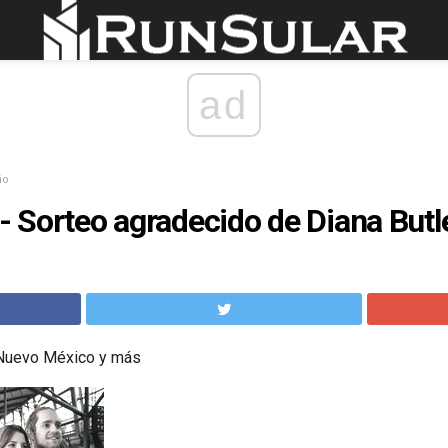
ad
ño
 - Sorteo agradecido de Diana Butl
n Nuevo México y más